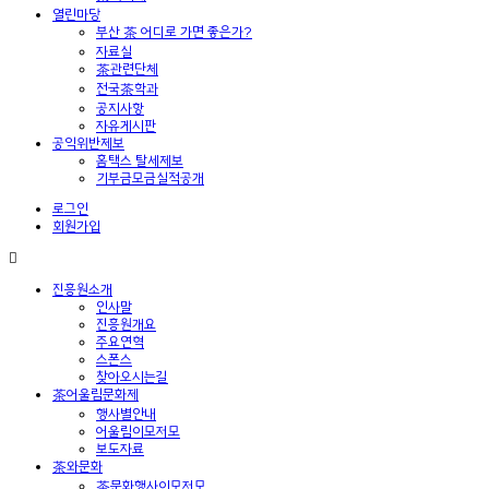
열린마당
부산 茶 어디로 가면 좋은가?
자료실
茶관련단체
전국茶학과
공지사항
자유게시판
공익위반제보
홈택스 탈세제보
기부금모금실적공개
로그인
회원가입
진흥원소개
인사말
진흥원개요
주요연혁
스폰스
찾아오시는길
茶어울림문화제
행사별안내
어울림이모저모
보도자료
茶와문화
茶문화행사이모저모