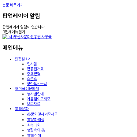
본문 바로가기
팝업레이어 알림
팝업레이어 알림이 없습니다.
전체메뉴열기
메인메뉴
진흥원소개
인사말
진흥원개요
주요연혁
스폰스
찾아오시는길
茶어울림문화제
행사별안내
어울림이모저모
보도자료
茶와문화
茶문화행사이모저모
茶문화일정
소속다회
생활속의 茶
茶의이해