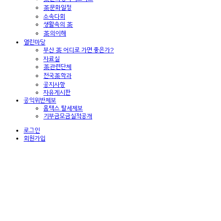
茶문화일정
소속다회
생활속의 茶
茶의이해
열린마당
부산 茶 어디로 가면 좋은가?
자료실
茶관련단체
전국茶학과
공지사항
자유게시판
공익위반제보
홈택스 탈세제보
기부금모금실적공개
로그인
회원가입
다채로운 프로그램으로
다채로운 프로그램으로
다채로운 프로그램으로
진정한 생활 차문화를 알려드립니다.
진정한 생활 차문화를 알려드립니다.
진정한 생활 차문화를 알려드립니다.