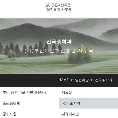
전국茶학과
(사)부산차문화진흥원 사무국
HOME > 열린마당 >
전국茶학과
부산 茶 어디로 가면 좋은가?
자료실
茶관련단체
전국茶학과
공지사항
자유게시판