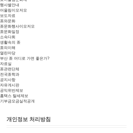
행사별안내
어울림이모저모
보도자료
茶와문화
茶문화행사이모저모
茶문화일정
소속다회
생활속의 茶
茶의이해
열린마당
부산 茶 어디로 가면 좋은가?
자료실
茶관련단체
전국茶학과
공지사항
자유게시판
공익위반제보
홈택스 탈세제보
기부금모금실적공개
개인정보 처리방침